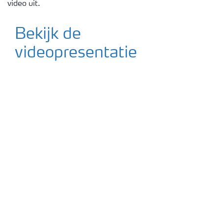
video uit.
Podcasts
Bekijk de
Webinars
videopresentatie