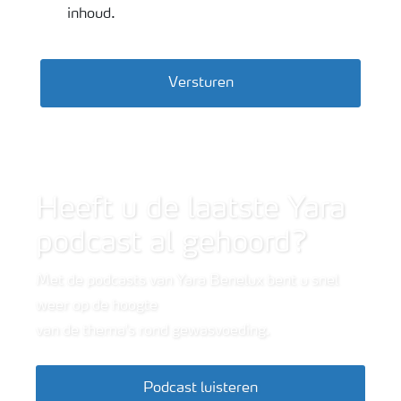
inhoud.
Versturen
Wide shot van bietenveld
Heeft u de laatste Yara
podcast al gehoord?
Met de podcasts van Yara Benelux bent u snel
weer op de hoogte
van de thema's rond gewasvoeding.
Podcast luisteren