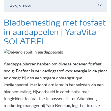
Bekijk meer
Toggl
Nieuwsbrieven
Bladbemesting met fosfaat
in aardappelen | YaraVita
Gewassen
SOLATREL
Meststoffen
Aardappelplanten hebben om diverse redenen fosfaat
Toolbox
nodig. Fosfaat is de voedingsstof voor energie in de plant
en draagt bij aan een hogere opbrengst qua
Grow the future
knollenaantal. Het loont om later in het seizoen via een
bladbemesting, bijvoorbeeld in combinatie met
fungiciden, fosfaat toe te passen. Peter Arkenbout,
Meststoffen veiligheid
marketing manager bij Yara Benelux, legt het in deze