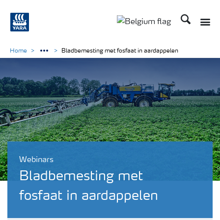
Zoek op Yar
Toggle
Toggle country langu
Home
Bladbemesting met fosfaat in aardappelen
Webinars
Bladbemesting met
fosfaat in aardappelen