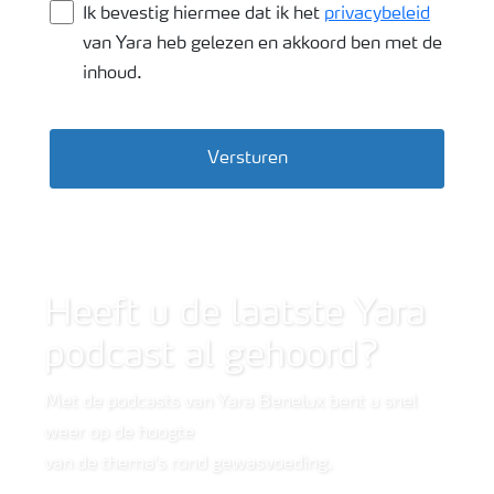
Ik bevestig hiermee dat ik het
privacybeleid
van Yara heb gelezen en akkoord ben met de
inhoud.
Versturen
Wide shot van bietenveld
Heeft u de laatste Yara
podcast al gehoord?
Met de podcasts van Yara Benelux bent u snel
weer op de hoogte
van de thema's rond gewasvoeding.