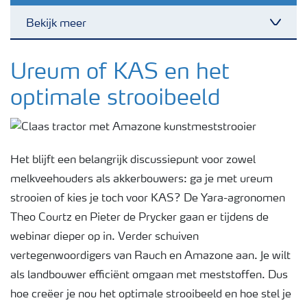
Bekijk meer
Toggl
Nieuwsbrieven
Ureum of KAS en het
optimale strooibeeld
Gewassen
Meststoffen
Het blijft een belangrijk discussiepunt voor zowel
melkveehouders als akkerbouwers: ga je met ureum
Toolbox
strooien of kies je toch voor KAS? De Yara-agronomen
Theo Courtz en Pieter de Prycker gaan er tijdens de
webinar dieper op in. Verder schuiven
Grow the future
vertegenwoordigers van Rauch en Amazone aan. Je wilt
als landbouwer efficiënt omgaan met meststoffen. Dus
Meststoffen veiligheid
hoe creëer je nou het optimale strooibeeld en hoe stel je