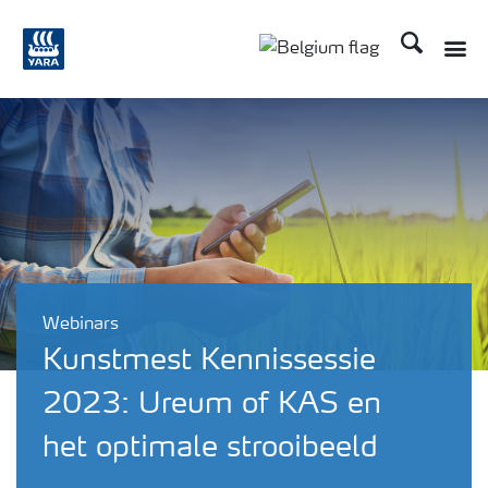
Zoek op Yar
Toggle
Toggle country langu
Webinars
Kunstmest Kennissessie
2023: Ureum of KAS en
het optimale strooibeeld