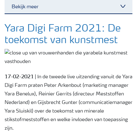
Bekijk meer
Toggl
Nieuwsbrieven
Yara Digi Farm 2021: De
toekomst van kunstmest
Gewassen
Meststoffen
17-02-2021
| In de tweede live uitzending vanuit de Yara
Toolbox
Digi Farm praten Peter Arkenbout (marketing manager
Yara Benelux), Reinier Gerrits (directeur Meststoffen
Nederland) en Gijsbrecht Gunter (communicatiemanager
Grow the future
Yara Sluiskil) over de toekomst van minerale
stikstofmeststoffen en welke invloeden van toepassing
Meststoffen veiligheid
zijn.