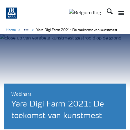
Zoek op Yar
Toggle
Toggle country langu
Home
Yara Digi Farm 2021: De toekomst van kunstmest
Webinars
Yara Digi Farm 2021: De
toekomst van kunstmest