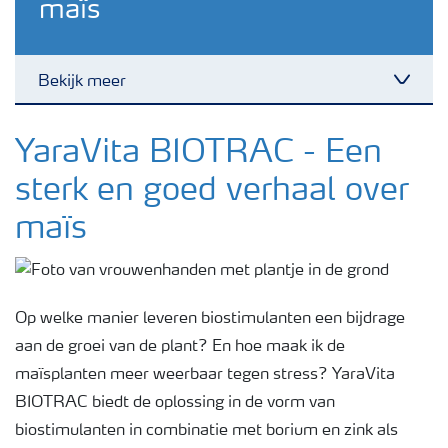
maïs
Bekijk meer
Toggl
Nieuwsbrieven
YaraVita BIOTRAC - Een
sterk en goed verhaal over
Gewassen
maïs
Meststoffen
Op welke manier leveren biostimulanten een bijdrage
Toolbox
aan de groei van de plant? En hoe maak ik de
maïsplanten meer weerbaar tegen stress? YaraVita
Grow the future
BIOTRAC biedt de oplossing in de vorm van
biostimulanten in combinatie met borium en zink als