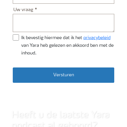
Uw vraag
Ik bevestig hiermee dat ik het
privacybeleid
van Yara heb gelezen en akkoord ben met de
inhoud.
Versturen
Wide shot van bietenveld
Heeft u de laatste Yara
podcast al gehoord?