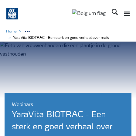
Zoek op Yar
Toggle
Toggle country langu
Home
YaraVita BIOTRAC - Een sterk en goed verhaal over maïs
Webinars
YaraVita BIOTRAC - Een
sterk en goed verhaal over