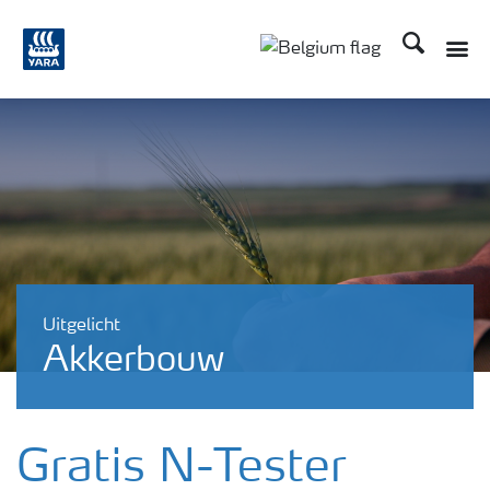
Zoek op Yar
Toggle
Toggle country langu
Uitgelicht
Akkerbouw
Gratis N-Tester