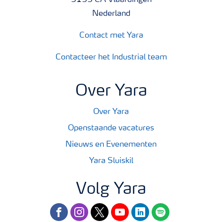
3133 CA Vlaardingen
Nederland
Contact met Yara
Contacteer het Industrial team
Over Yara
Over Yara
Openstaande vacatures
Nieuws en Evenementen
Yara Sluiskil
Volg Yara
facebook
instagram
twitter
youtube
linkedin
spotify