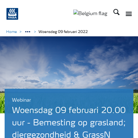
Zoek op Yar
Toggle
Toggle country langu
Home
Woensdag 09 februari 2022
Webinar
Woensdag 09 februari 20.00
uur - Bemesting op grasland;
diergezondheid & GrassN