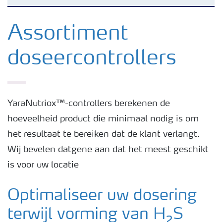
Rotte eieren geur
Assortiment
doseercontrollers
H₂S preventie
H₂S in een afvalwaterzuiveringsinstallatie
YaraNutriox™-controllers berekenen de
hoeveelheid product die minimaal nodig is om
H₂S in industriële installaties
het resultaat te bereiken dat de klant verlangt.
Wij bevelen datgene aan dat het meest geschikt
is voor uw locatie
Optimaliseer uw dosering
terwijl vorming van H₂S