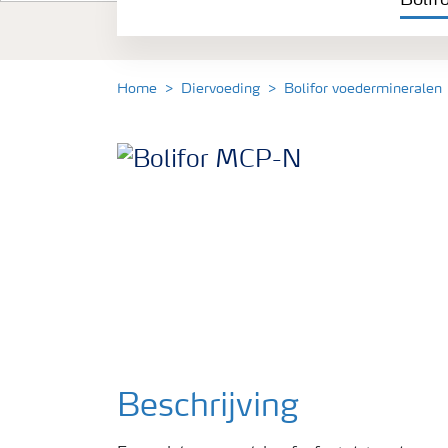
Bolif
Rumisan® voerkwaliteit ureum
Home
Diervoeding
Bolifor voedermineralen
Beschrijving