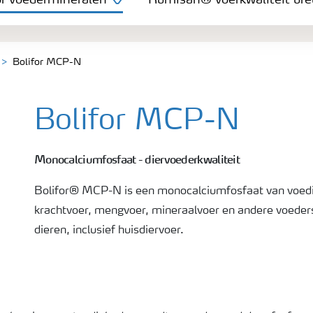
or voedermineralen
Rumisan® voerkwaliteit ur
Bolifor MCP-N
Bolifor MCP-N
Monocalciumfosfaat - diervoederkwaliteit
Bolifor® MCP-N is een monocalciumfosfaat van voedin
krachtvoer, mengvoer, mineraalvoer en andere voeders
dieren, inclusief huisdiervoer.