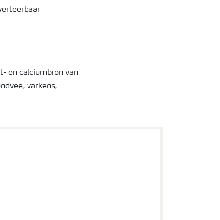
 verteerbaar
t- en calciumbron van
undvee, varkens,