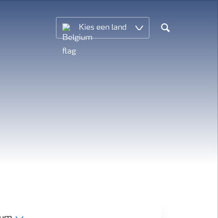
Kies een land
Search