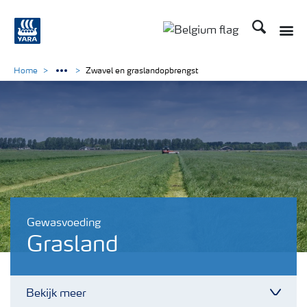
Zoek op Yar
Toggle
Toggle country langu
Home
Zwavel en graslandopbrengst
Gewasvoeding
Grasland
Bekijk meer
Toggl