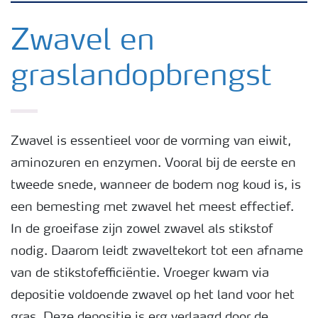
Nieuwsbrieven
Zwavel en
graslandopbrengst
Gewassen
Meststoffen
Zwavel is essentieel voor de vorming van eiwit,
aminozuren en enzymen. Vooral bij de eerste en
Toolbox
tweede snede, wanneer de bodem nog koud is, is
een bemesting met zwavel het meest effectief.
Grow the future
In de groeifase zijn zowel zwavel als stikstof
nodig. Daarom leidt zwaveltekort tot een afname
Meststoffen veiligheid
van de stikstofefficiëntie. Vroeger kwam via
depositie voldoende zwavel op het land voor het
Podcasts
gras. Deze depositie is erg verlaagd door de