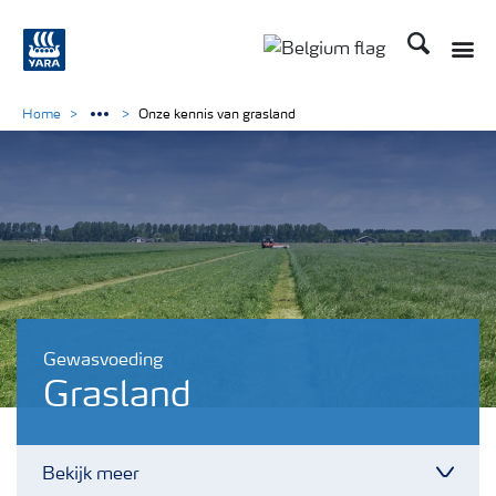
Zoek op Yar
Toggle
Toggle country langu
Home
Onze kennis van grasland
Gewasvoeding
Grasland
Bekijk meer
Toggl