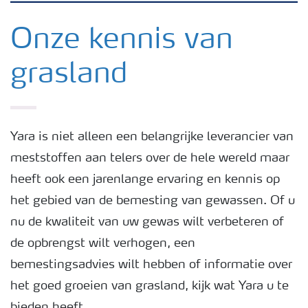
Nieuwsbrieven
Onze kennis van
grasland
Gewassen
Meststoffen
Yara is niet alleen een belangrijke leverancier van
meststoffen aan telers over de hele wereld maar
Toolbox
heeft ook een jarenlange ervaring en kennis op
het gebied van de bemesting van gewassen. Of u
Grow the future
nu de kwaliteit van uw gewas wilt verbeteren of
de opbrengst wilt verhogen, een
Meststoffen veiligheid
bemestingsadvies wilt hebben of informatie over
het goed groeien van grasland, kijk wat Yara u te
Podcasts
bieden heeft.