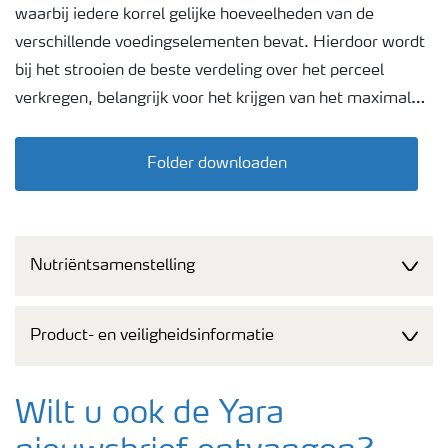
waarbij iedere korrel gelijke hoeveelheden van de
verschillende voedingselementen bevat. Hierdoor wordt
bij het strooien de beste verdeling over het perceel
verkregen, belangrijk voor het krijgen van het maximale
rendement van de meststof. Dit is bij blends veel minder
het geval. De aanwezigheid van verschillende
Folder downloaden
stikstofvormen zorgt voor zowel een snelle
stikstofvoorziening via de nitraat-N als voor een meer
langdurige werking via de ammonium-N. Daarnaast
Nutriëntsamenstelling
levert het aanwezige gips een belangrijke bijdrage in de
calcium- en sulfaatvoorziening van het gewas. Deze
twee elementen leveren een belangrijke bijdrage aan de
Product- en veiligheidsinformatie
opbrengst en kwaliteit van het eindproduct.
Wilt u ook de Yara