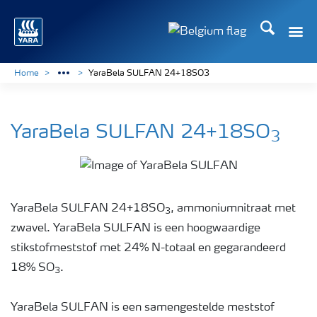
Zoek op Yar
Toggle
Toggle country langu
Home
YaraBela SULFAN 24+18SO3
YaraBela SULFAN 24+18SO
3
YaraBela SULFAN 24+18SO
, ammoniumnitraat met
3
zwavel. YaraBela SULFAN is een hoogwaardige
stikstofmeststof met 24% N-totaal en gegarandeerd
18% SO
.
3
YaraBela SULFAN is een samengestelde meststof