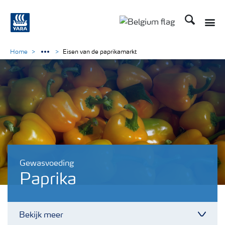
Zoek op Yar
Toggle
Toggle country langu
Home
Eisen van de paprikamarkt
Gewasvoeding
Paprika
Bekijk meer
Toggl