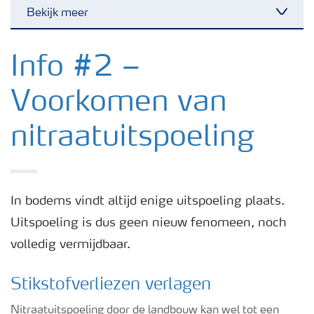
Bekijk meer
Nieuwsbrieven
Info #2 –
Voorkomen van
Gewassen
nitraatuitspoeling
Meststoffen
Toolbox
In bodems vindt altijd enige uitspoeling plaats.
Uitspoeling is dus geen nieuw fenomeen, noch
Grow the future
volledig vermijdbaar.
Meststoffen veiligheid
Stikstofverliezen verlagen
Nitraatuitspoeling door de landbouw kan wel tot een