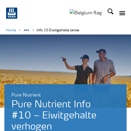
Zoek op Yar
Toggle
Toggle country langu
Home
Info 10 Eiwitgehalte tarwe
Pure Nutrient
Pure Nutrient Info
#10 – Eiwitgehalte
verhogen