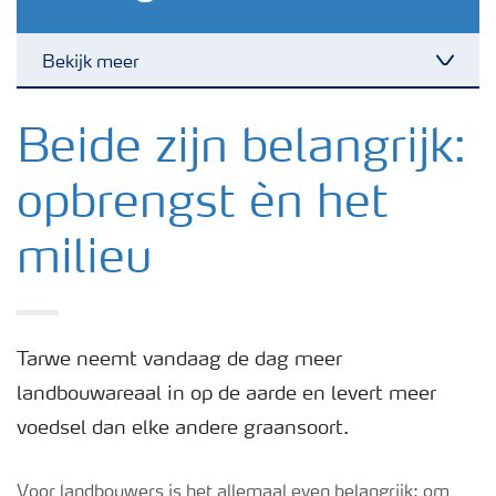
Bekijk meer
Toggl
Nieuwsbrieven
Beide zijn belangrijk:
opbrengst èn het
Gewassen
milieu
Meststoffen
Toolbox
Tarwe neemt vandaag de dag meer
landbouwareaal in op de aarde en levert meer
Grow the future
voedsel dan elke andere graansoort.
Meststoffen veiligheid
Voor landbouwers is het allemaal even belangrijk; om