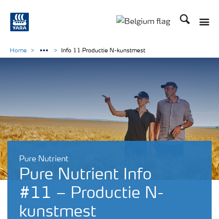
Zoek op Yar
Toggle
Toggle country langu
Home
Info 11 Productie N-kunstmest
Pure Nutrient
Pure Nutrient Info
#11 – Productie N-
kunstmest