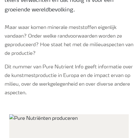
telers verwachten en dat nodig is voor een
groeiende wereldbevolking.
Podcasts
Maar waar komen minerale meststoffen eigenlijk
vandaan? Onder welke randvoorwaarden worden ze
Webinars
geproduceerd? Hoe staat het met de milieuaspecten van
de productie?
Dit nummer van Pure Nutrient Info geeft informatie over
de kunstmestproductie in Europa en de impact ervan op
milieu, over de werkgelegenheid en over diverse andere
aspecten.
Pure Nutrient