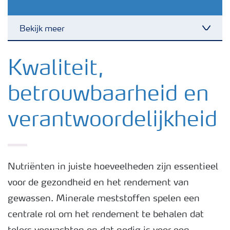
Bekijk meer
Toggl
Nieuwsbrieven
Kwaliteit,
betrouwbaarheid en
Gewassen
verantwoordelijkheid
Meststoffen
Toolbox
Nutriënten in juiste hoeveelheden zijn essentieel
voor de gezondheid en het rendement van
Grow the future
gewassen. Minerale meststoffen spelen een
centrale rol om het rendement te behalen dat
Meststoffen veiligheid