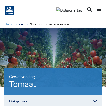
Zoek op Yar
Toggle
Toggle country langu
Home
Neusrot in tomaat voorkomen
Gewasvoeding
Tomaat
Bekijk meer
Toggl