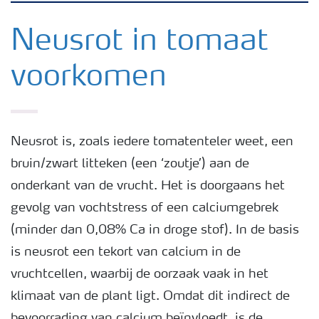
Nieuwsbrieven
Neusrot in tomaat
voorkomen
Gewassen
Meststoffen
Neusrot is, zoals iedere tomatenteler weet, een
bruin/zwart litteken (een ‘zoutje’) aan de
Toolbox
onderkant van de vrucht. Het is doorgaans het
gevolg van vochtstress of een calciumgebrek
Grow the future
(minder dan 0,08% Ca in droge stof). In de basis
is neusrot een tekort van calcium in de
Meststoffen veiligheid
vruchtcellen, waarbij de oorzaak vaak in het
klimaat van de plant ligt. Omdat dit indirect de
Podcasts
bevoorrading van calcium beïnvloedt, is de