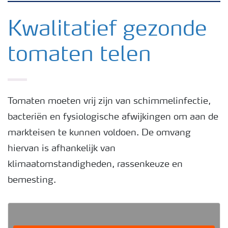
Nieuwsbrieven
Kwalitatief gezonde
tomaten telen
Gewassen
Meststoffen
Tomaten moeten vrij zijn van schimmelinfectie,
bacteriën en fysiologische afwijkingen om aan de
Toolbox
markteisen te kunnen voldoen. De omvang
hiervan is afhankelijk van
Grow the future
klimaatomstandigheden, rassenkeuze en
bemesting.
Meststoffen veiligheid
Podcasts