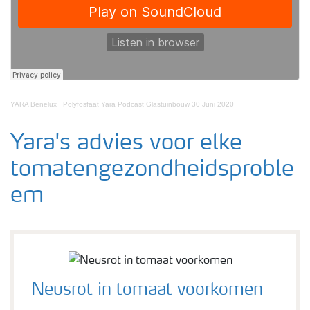
Webinars
YARA Benelux
·
Polyfosfaat Yara Podcast Glastuinbouw 30 Juni 2020
Yara's advies voor elke
tomatengezondheidsproble
em
Neusrot in tomaat voorkomen