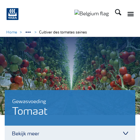
Zoek op Yar
Toggle
Toggle country langu
Home
Cultiver des tomates saines
Gewasvoeding
Tomaat
Bekijk meer
Toggl