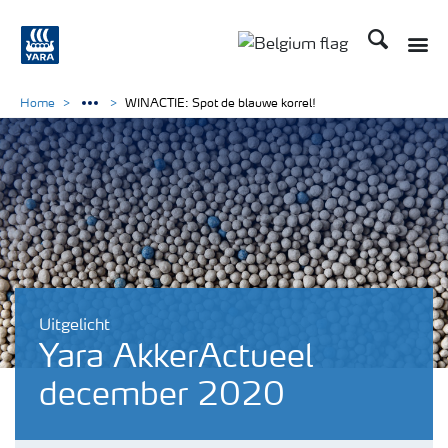
Zoek op Yar
Toggle
Toggle country langu
Home
WINACTIE: Spot de blauwe korrel!
Uitgelicht
Yara AkkerActueel
december 2020