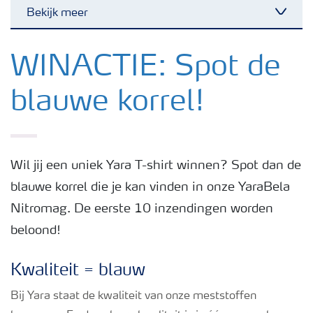
Bekijk meer
Toggl
Nieuwsbrieven
WINACTIE: Spot de
blauwe korrel!
Gewassen
Meststoffen
Wil jij een uniek Yara T-shirt winnen? Spot dan de
blauwe korrel die je kan vinden in onze YaraBela
Toolbox
Nitromag. De eerste 10 inzendingen worden
beloond!
Grow the future
Kwaliteit = blauw
Meststoffen veiligheid
Bij Yara staat de kwaliteit van onze meststoffen