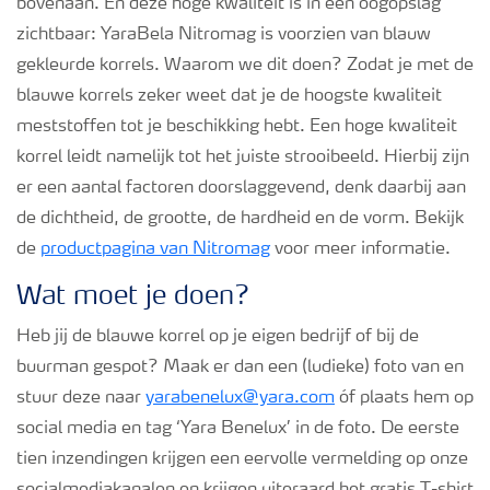
bovenaan. En deze hoge kwaliteit is in één oogopslag
Podcasts
zichtbaar: YaraBela Nitromag is voorzien van blauw
gekleurde korrels. Waarom we dit doen? Zodat je met de
Webinars
blauwe korrels zeker weet dat je de hoogste kwaliteit
meststoffen tot je beschikking hebt. Een hoge kwaliteit
korrel leidt namelijk tot het juiste strooibeeld. Hierbij zijn
er een aantal factoren doorslaggevend, denk daarbij aan
de dichtheid, de grootte, de hardheid en de vorm. Bekijk
de
productpagina van Nitromag
voor meer informatie.
Wat moet je doen?
Heb jij de blauwe korrel op je eigen bedrijf of bij de
buurman gespot? Maak er dan een (ludieke) foto van en
stuur deze naar
yarabenelux@yara.com
óf plaats hem op
social media en tag ‘Yara Benelux’ in de foto. De eerste
tien inzendingen krijgen een eervolle vermelding op onze