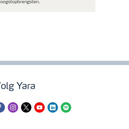
oogstopbrengsten.
olg Yara
cebook
instagram
twitter
youtube
linkedin
spotify