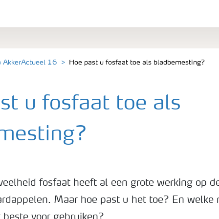
a AkkerActueel 16
Hoe past u fosfaat toe als bladbemesting?
t u fosfaat toe als
mesting?
veelheid fosfaat heeft al een grote werking op d
aardappelen. Maar hoe past u het toe? En welke
t beste voor gebruiken?