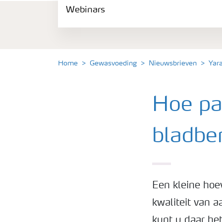
Webinars
Gewassen
Meststoffen
Home
Gewasvoeding
Nieuwsbrieven
Yar
Toolbox
Hoe pas
Grow the future
bladbe
Meststoffen veiligheid
Podcasts
Een kleine hoe
kwaliteit van 
Webinars
kunt u daar he