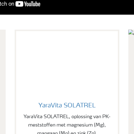
YaraVita SOLATREL
YaraVita SOLATREL
YaraVita SOLATREL, oplossing van PK-
meststoffen met magnesium (Mg),
mangaan (Mn) en zink (Zn).