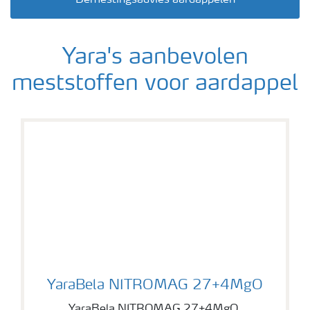
Bemestingsadvies aardappelen
Webinars
Yara's aanbevolen
meststoffen voor aardappel
YaraBela NITROMAG 27+4MgO
YaraBela NITROMAG 27+4MgO
YaraBela NITROMAG 27+4MgO,