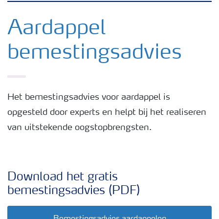
Nieuwsbrieven
Aardappel
bemestingsadvies
Gewassen
Meststoffen
Het bemestingsadvies voor aardappel is
opgesteld door experts en helpt bij het realiseren
Toolbox
van uitstekende oogstopbrengsten.
Grow the future
Download het gratis
Meststoffen veiligheid
bemestingsadvies (PDF)
Podcasts