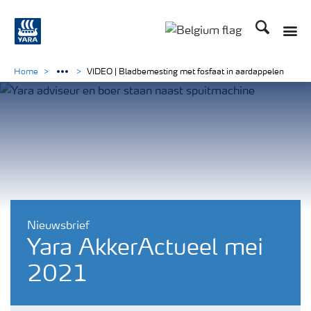
Zoek op Yar
Toggle
Toggle country langu
Home
VIDEO | Bladbemesting met fosfaat in aardappelen
Nieuwsbrief
Yara AkkerActueel mei
2021