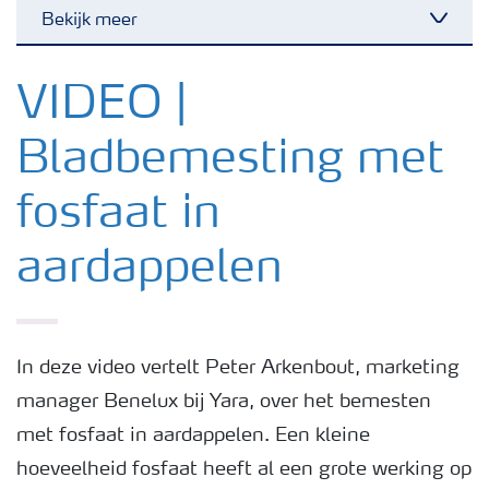
Bekijk meer
Toggl
Nieuwsbrieven
VIDEO |
Bladbemesting met
Gewassen
fosfaat in
Meststoffen
aardappelen
Toolbox
Grow the future
In deze video vertelt Peter Arkenbout, marketing
manager Benelux bij Yara, over het bemesten
met fosfaat in aardappelen. Een kleine
Meststoffen veiligheid
hoeveelheid fosfaat heeft al een grote werking op