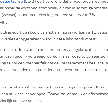
euagentschap
(EEA) heeft berekend dat er voor ureum gemid
gaat onder de vorm van ammoniak, dit kan in sommige omsta
(zwavel) houdt men rekening met een verlies van 3%.
lding geeft een beeld van het ammoniakverlies na 11 dagen
verlies er opgetekend werd in deze laboratoriumtest.
meststoffen worden ureaseremmers aangebracht. Deze kun
liezen tijdelijk vertraagd worden, maar deze blijven aanzienli
ning te houden met het feit dat de ureaseremmers heel snel 
s enkele maanden na productiedatum weer toenemen omdat 
reum meststof met remmer ook zwavel toegevoegd wordt, zal 
een stuk sneller verlopen. Zwavel zal namelijk de afbraaksne
enlijk doen versnellen.