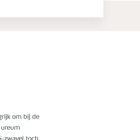
rijk om bij de
s ureum
AS-zwavel toch