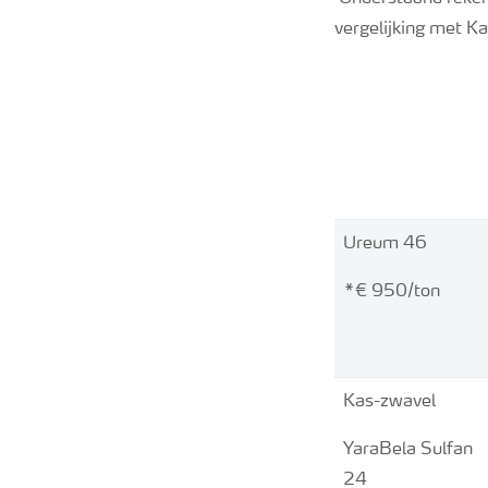
vergelijking met K
Ureum 46
*€ 950/ton
Kas-zwavel
YaraBela Sulfan
24