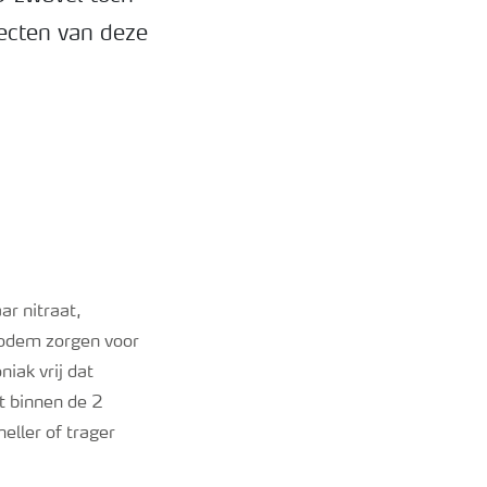
ecten van deze
ar nitraat,
bodem zorgen voor
iak vrij dat
t binnen de 2
eller of trager