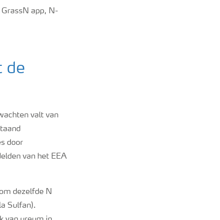
a GrassN app, N-
t de
wachten valt van
staand
es door
elden van het EEA
 om dezelfde N
a Sulfan).
k van ureum in