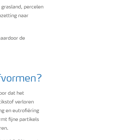
grasland, percelen
mzetting naar
aardoor de
ofvormen?
oor dat het
ikstof verloren
g en eutrofiëring
t fijne partikels
ren.