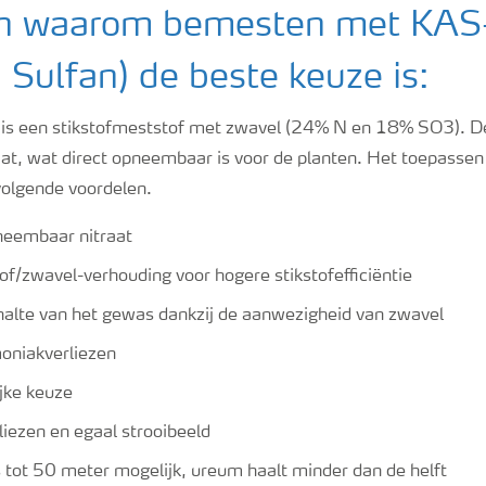
n waarom bemesten met KAS
 Sulfan) de beste keuze is:
s een stikstofmeststof met zwavel (24% N en 18% SO3). De 
t, wat direct opneembaar is voor de planten. Het toepasse
volgende voordelen.
neembaar nitraat
tof/zwavel-verhouding voor hogere stikstofefficiëntie
alte van het gewas dankzij de aanwezigheid van zwavel
niakverliezen
ijke keuze
liezen en egaal strooibeeld
 tot 50 meter mogelijk, ureum haalt minder dan de helft