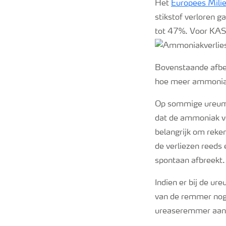
Het
Europees Mili
stikstof verloren 
tot 47%. Voor KAS-
Bovenstaande afbee
hoe meer ammoniak 
Op sommige ureum-
dat de ammoniak ver
belangrijk om reke
de verliezen reed
spontaan afbreekt.
Indien er bij de u
van de remmer nog 
ureaseremmer aanzi