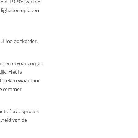
deld 19,9% van de
ndigheden oplopen
. Hoe donkerder,
nen ervoor zorgen
jk. Het is
afbreken waardoor
de remmer
het afbraakproces
lheid van de