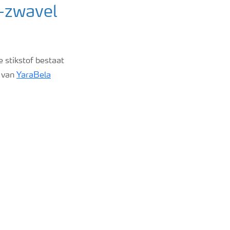
-zwavel
stikstof bestaat
n van
YaraBela