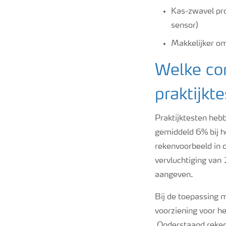
Kas-zwavel pro
sensor)
Makkelijker om
Welke con
praktijkt
Praktijktesten heb
gemiddeld 6% bij h
rekenvoorbeeld in d
vervluchtiging va
aangeven.
Bij de toepassing 
voorziening voor h
Onderstaand reken