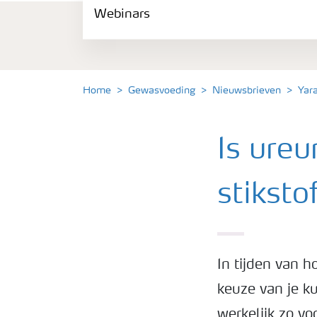
Webinars
Gewassen
Meststoffen
Home
Gewasvoeding
Nieuwsbrieven
Yar
Toolbox
Is ure
Grow the future
stikst
Meststoffen veiligheid
Podcasts
In tijden van h
keuze van je ku
Webinars
werkelijk zo vo