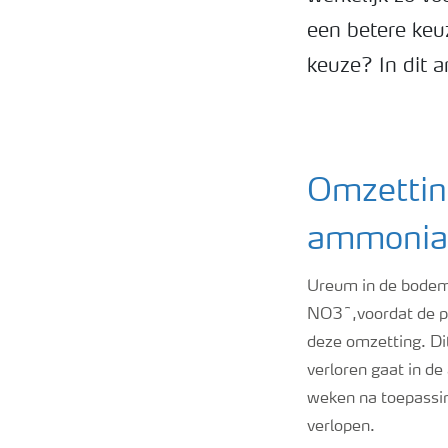
een betere keu
keuze? In dit a
Omzetting
ammoniak
Ureum in de bode
NO3¯,voordat de p
deze omzetting. Di
verloren gaat in d
weken na toepassing
verlopen.