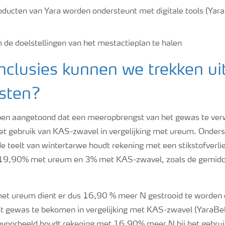
ducten van Yara worden ondersteunt met digitale tools (Yar
 de doelstellingen van het mestactieplan te halen
clusies kunnen we trekken ui
esten?
ben aangetoond dat een meeropbrengst van het gewas te ver
et gebruik van KAS-zwavel in vergelijking met ureum. Onder
e teelt van wintertarwe houdt rekening met een stikstofverli
n 19,90% met ureum en 3% met KAS-zwavel, zoals de gemidd
met ureum dient er dus 16,90 % meer N gestrooid te worden
et gewas te bekomen in vergelijking met KAS-zwavel (YaraBel
voorbeeld houdt rekening met 16,90% meer N bij het gebrui