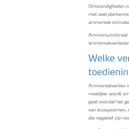
Omstandigheden zoa
met veel plantenre
ammoniak stimulere
Ammoniumnitraat m
ammoniakverliezen n
Welke ver
toedienin
Ammoniakverlies is 
moelijker wordt om
gaat voordat het g
van ecosystemen. A
die negatief zijn 