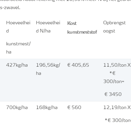
as-zwavel.
Kost
Hoeveelhei
Hoeveelhei
Opbrengst
d
d N/ha
kunstmeststof
oogst
kunstmest/
ha
427kg/ha
196,56kg/
€ 405,65
11,50/ton X
ha
*€
300/ton=
€ 3450
700kg/ha
168kg/ha
€ 560
12,19/ton X
*€ 300/ton