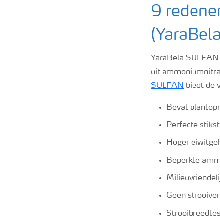
9 redene
(YaraBela
YaraBela SULFAN i
uit ammoniumnitraa
SULFAN
biedt de 
Bevat plantop
Perfecte stiks
Hoger eiwitgeh
Beperkte ammo
Milieuvriendel
Geen strooiver
Strooibreedtes