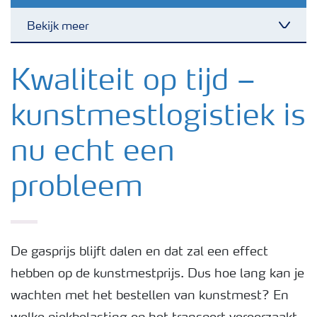
Bekijk meer
Toggl
Nieuwsbrieven
Kwaliteit op tijd –
kunstmestlogistiek is
Gewassen
nu echt een
Meststoffen
probleem
Toolbox
Grow the future
De gasprijs blijft dalen en dat zal een effect
hebben op de kunstmestprijs. Dus hoe lang kan je
wachten met het bestellen van kunstmest? En
Meststoffen veiligheid