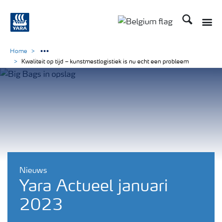
Zoek op Yar
Toggle
Toggle country langu
Home
Kwaliteit op tijd – kunstmestlogistiek is nu echt een probleem
Nieuws
Yara Actueel januari
2023