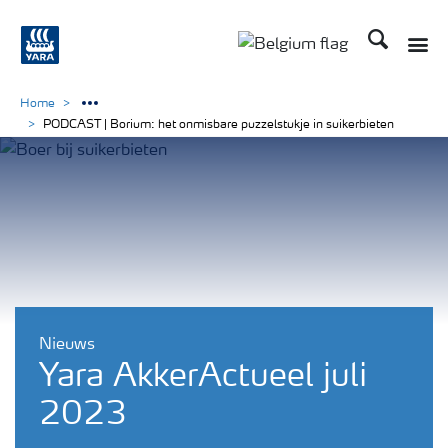
Zoek op Yar
Toggle
Toggle country langu
Home
PODCAST | Borium: het onmisbare puzzelstukje in suikerbieten
Nieuws
Yara AkkerActueel juli
2023