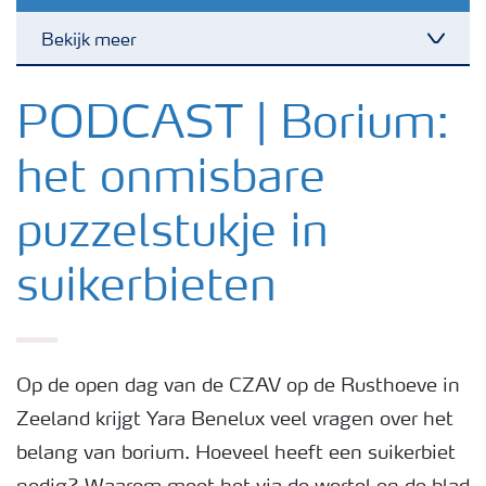
Bekijk meer
Toggl
Nieuwsbrieven
PODCAST | Borium:
het onmisbare
Gewassen
puzzelstukje in
Meststoffen
suikerbieten
Toolbox
Grow the future
Op de open dag van de CZAV op de Rusthoeve in
Zeeland krijgt Yara Benelux veel vragen over het
belang van borium. Hoeveel heeft een suikerbiet
Meststoffen veiligheid