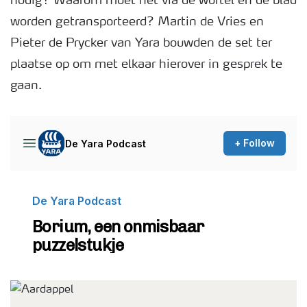
nodig? Waarom moet het via de wortel en de blad
worden getransporteerd? Martin de Vries en
Podcasts
Pieter de Prycker van Yara bouwden de set ter
plaatse op om met elkaar hierover in gesprek te
Webinars
gaan.