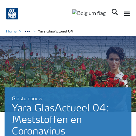
Zoek op Yar
Toggle
Toggle country langu
Home
Yara GlasActueel 04
Glastuinbouw
Yara GlasActueel 04:
Meststoffen en
Coronavirus