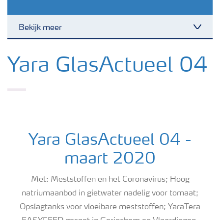
Bekijk meer
Toggl
Nieuwsbrieven
Yara GlasActueel 04
Gewassen
Meststoffen
Yara GlasActueel 04 -
Toolbox
maart 2020
Met: Meststoffen en het Coronavirus; Hoog
Grow the future
natriumaanbod in gietwater nadelig voor tomaat;
Opslagtanks voor vloeibare meststoffen; YaraTera
Meststoffen veiligheid