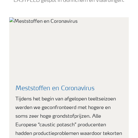
EASYFEED gespot in Gorinchem en Vlaardingen.
Podcasts
Yara GlasActueel 04
Webinars
Meststoffen en Coronavirus
Tijdens het begin van afgelopen teeltseizoen
werden we geconfronteerd met hogere en
soms zeer hoge grondstofprijzen. Alle
Europese “caustic potasch” producenten
hadden productieproblemen waardoor tekorten