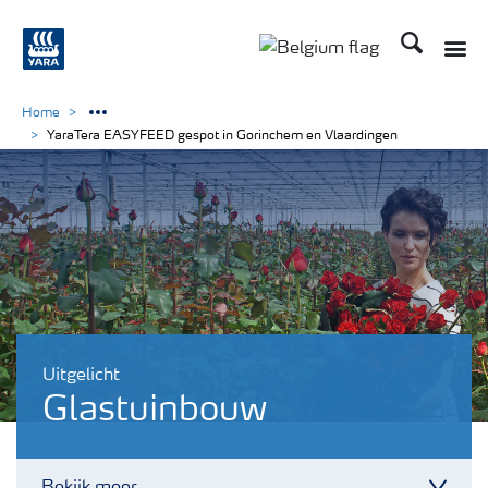
Zoek op Yar
Toggle
Toggle country langu
Home
YaraTera EASYFEED gespot in Gorinchem en Vlaardingen
Uitgelicht
Glastuinbouw