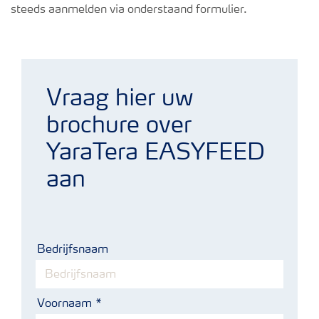
steeds aanmelden via onderstaand formulier.
Yara GlasActueel 02
Vraag hier uw
brochure over
YaraTera EASYFEED
aan
Bedrijfsnaam
Voornaam