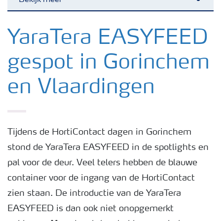
Bekijk meer
Toggl
Nieuwsbrieven
YaraTera EASYFEED
gespot in Gorinchem
Gewassen
en Vlaardingen
Meststoffen
Toolbox
Tijdens de HortiContact dagen in Gorinchem
stond de YaraTera EASYFEED in de spotlights en
Grow the future
pal voor de deur. Veel telers hebben de blauwe
container voor de ingang van de HortiContact
Meststoffen veiligheid
zien staan. De introductie van de YaraTera
EASYFEED is dan ook niet onopgemerkt
Podcasts