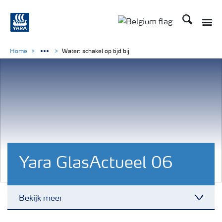
Zoek op Yar
Toggle
Toggle country langu
Home
Water: schakel op tijd bij
Yara GlasActueel 06
Bekijk meer
Toggl