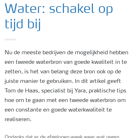
Nieuwsbrieven
Water: schakel op
tijd bij
Gewassen
Meststoffen
Nu de meeste bedrijven de mogelijkheid hebben
een tweede waterbron van goede kwaliteit in te
Toolbox
zetten, is het van belang deze bron ook op de
juiste manier te gebruiken. In dit artikel geeft
Grow the future
Tom de Haas, specialist bij Yara, praktische tips
hoe om te gaan met een tweede waterbron om
Meststoffen veiligheid
een constante en goede waterkwaliteit te
realiseren.
Podcasts
Ondanks dat er de afgelopen week weer wat regen