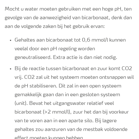
Mocht u water
moeten
gebruiken
met een hoge pH, ten
gevolge van de aanwezigheid van bicarbonaat, denk dan
aan de volgende zaken bij het gebruik ervan:
Gehaltes aan bicarbonaat tot 0,6
mmol
/l kunnen
veelal
door een pH regeling worden
geneutraliseerd.
Extra actie is dan niet nodig.
Bij de reactie tussen bicarbonaat en zuur komt CO2
vrij. CO2 zal uit het systeem moeten ontsnappen wil
de pH stabiliseren.
Dit zal in een open systeem
gemakkelijk gaan dan in een
gesloten systeem
(unit). Bevat het uitgangswater relatief veel
bicarbonaat (>2
mmol
/l), zuur het dan bij voorkeur
van te voren aan in een aparte silo. Bij lagere
gehaltes zou aanzuren van de
mestbak
voldoende
effect moeten kunnen hebben.