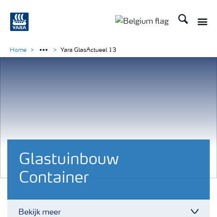
Zoek op Yar
Toggle
Toggle country langu
Home
Yara GlasActueel 13
Glastuinbouw
Container
Bekijk meer
Toggl