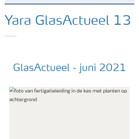
Nieuwsbrieven
Yara GlasActueel 13
Gewassen
Meststoffen
GlasActueel - juni 2021
Toolbox
Grow the future
detailfoto van fertigatie met druppel uit leiding en bloemen 
Meststoffen veiligheid
Podcasts