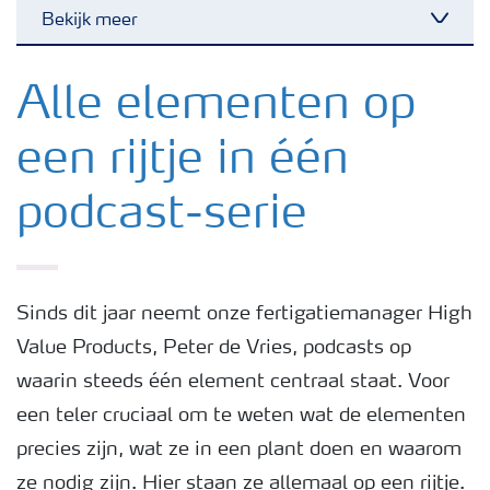
Bekijk meer
Toggl
Nieuwsbrieven
Alle elementen op
een rijtje in één
Gewassen
podcast-serie
Meststoffen
Toolbox
Sinds dit jaar neemt onze fertigatiemanager High
Value Products, Peter de Vries, podcasts op
Grow the future
waarin steeds één element centraal staat. Voor
een teler cruciaal om te weten wat de elementen
Meststoffen veiligheid
precies zijn, wat ze in een plant doen en waarom
ze nodig zijn. Hier staan ze allemaal op een rijtje.