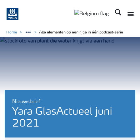
Zoek op Yar
Toggle
Toggle country langu
Home
Alle elementen op een rijtje in één podcast-serie
Nieuwsbrief
Yara GlasActueel juni
2021