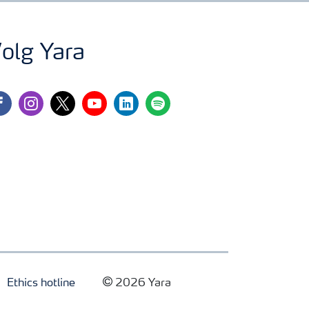
olg Yara
cebook
instagram
twitter
youtube
linkedin
spotify
Ethics hotline
2026 Yara