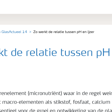
a GlasActueel 14
Zo werkt de relatie tussen pH en ijzer
t de relatie tussen pH
orenelement (micronutriënt) waar in de regel wei
 macro-elementen als stikstof, fosfaat, calciu
ssentieel voor de groei en ontwikkeling van de p