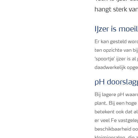
hangt sterk va
IJzer is moe
Er kan gesteld wo
ten opzichte van b
‘spoortje’ ijzer is
daadwerkelijk opg
pH doorslag
Bij lagere pH waard
plant. Bij een hoge 
betekent ook dat a
er veel Fe vastgele
beschikbaarheid oo