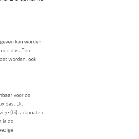
egeven kan worden
mmen dus. Een
 moet worden, ook
embaar voor de
oxides. Dit
zige (bi)carbonaten
 is de
wezige