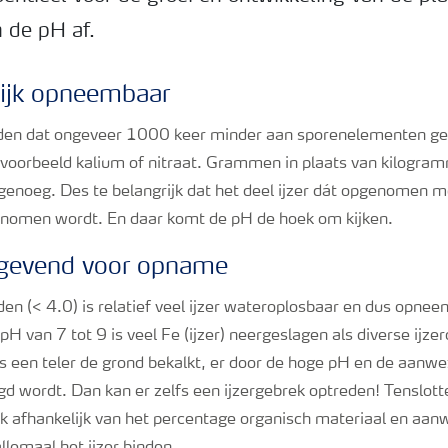
n de pH af.
ilijk opneembaar
rden dat ongeveer 1000 keer minder aan sporenelementen g
ijvoorbeeld kalium of nitraat. Grammen in plaats van kilogra
 al genoeg. Des te belangrijk dat het deel ijzer dát opgenomen
enomen wordt. En daar komt de pH de hoek om kijken.
gevend voor opname
en (< 4.0) is relatief veel ijzer wateroplosbaar en dus opne
pH van 7 tot 9 is veel Fe (ijzer) neergeslagen als diverse ijzer
ls een teler de grond bekalkt, er door de hoge pH en de aanwe
gd wordt. Dan kan er zelfs een ijzergebrek optreden! Tenslotte
k afhankelijk van het percentage organisch materiaal en aan