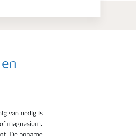
 en
nig van nodig is
m of magnesium.
lant. De opname