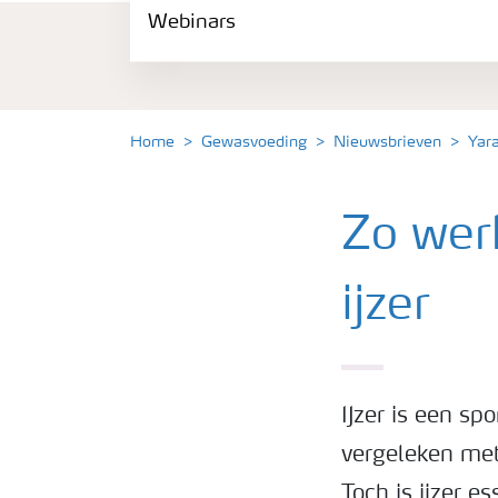
Webinars
Gewassen
Meststoffen
Home
Gewasvoeding
Nieuwsbrieven
Yar
Toolbox
Zo werk
Grow the future
ijzer
Meststoffen veiligheid
Podcasts
IJzer is een sp
vergeleken met
Webinars
Toch is ijzer e