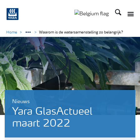
Zoek op Yar
Toggle
Toggle country langu
Home
Waarom is de watersamenstelling zo belangrijk?
Nieuws
Yara GlasActueel
maart 2022