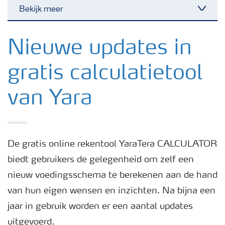
Bekijk meer
Toggl
Nieuwsbrieven
Nieuwe updates in
gratis calculatietool
Gewassen
van Yara
Meststoffen
Toolbox
De gratis online rekentool YaraTera CALCULATOR
biedt gebruikers de gelegenheid om zelf een
Grow the future
nieuw voedingsschema te berekenen aan de hand
van hun eigen wensen en inzichten. Na bijna een
Meststoffen veiligheid
jaar in gebruik worden er een aantal updates
uitgevoerd.