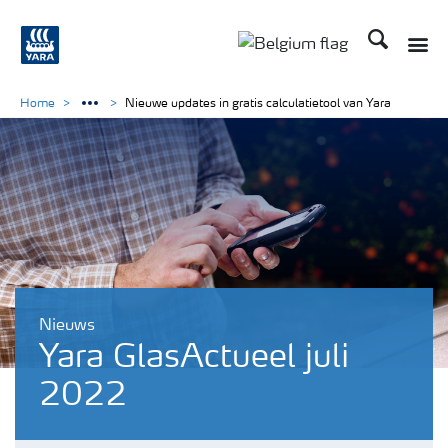
Zoek op Yar
Toggle
Toggle country langu
Home
Nieuwe updates in gratis calculatietool van Yara
Nieuws
Yara GlasActueel juli
2022