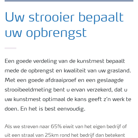
Nieuwsbrieven
Uw strooier bepaalt
uw opbrengst
Gewassen
Meststoffen
Een goede verdeling van de kunstmest bepaalt
mede de opbrengst en kwaliteit van uw grasland.
Toolbox
Met een goede afdraaiproef en een geslaagde
strooibeeldmeting bent u ervan verzekerd, dat u
Grow the future
uw kunstmest optimaal de kans geeft z’n werk te
doen. En het is best eenvoudig.
Meststoffen veiligheid
Als we streven naar 65% eiwit van het eigen bedrijf of
Podcasts
uit een straal van 25km rond het bedrijf dan betekent