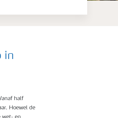
 in
Vanaf half
baar. Hoewel de
e wet- en