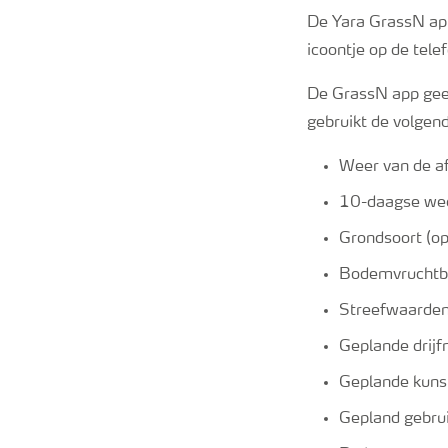
De Yara GrassN app
icoontje op de tele
De GrassN app geef
gebruikt de volgen
Weer van de a
10-daagse wee
Grondsoort (op
Bodemvruchtbaa
Streefwaarden
Geplande drijf
Geplande kuns
Gepland gebrui