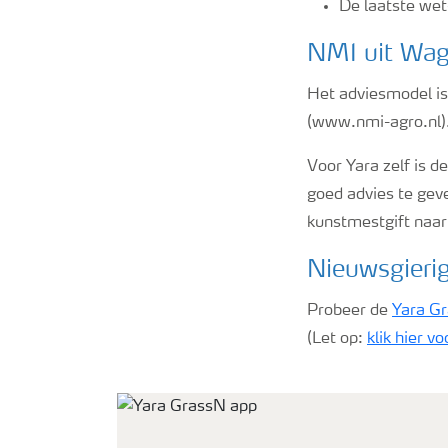
De laatste wet
NMI uit Wage
Het adviesmodel is
(www.nmi-agro.nl).
Voor Yara zelf is 
goed advies te geve
kunstmestgift naar
Nieuwsgieri
Probeer de
Yara G
(Let op:
klik hier v