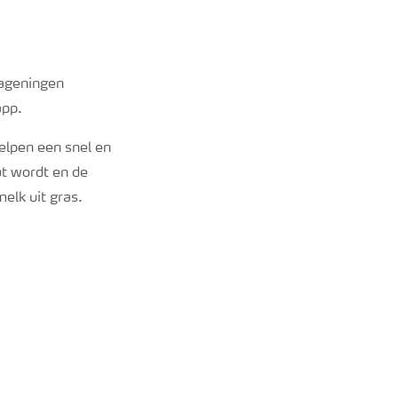
Wageningen
app.
elpen een snel en
ut wordt en de
elk uit gras.