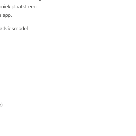
niek plaatst een
e app.
 adviesmodel
n)