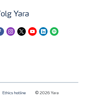
olg Yara
cebook
instagram
twitter
youtube
linkedin
spotify
Ethics hotline
2026 Yara