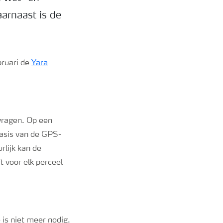
arnaast is de
bruari de
Yara
vragen. Op een
asis van de GPS-
rlijk kan de
 voor elk perceel
is niet meer nodig.