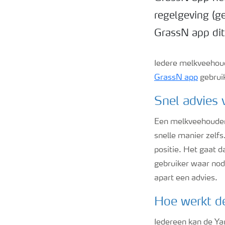
regelgeving (g
GrassN app dit
Iedere melkveehoud
GrassN app
gebruik
Snel advies 
Een melkveehouder 
snelle manier zelf
positie. Het gaat 
gebruiker waar nod
apart een advies.
Hoe werkt 
Iedereen kan de Ya