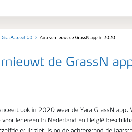
a GrasActueel 10
Yara vernieuwt de GrassN app in 2020
ernieuwt de GrassN app
anceert ook in 2020 weer de Yara GrassN app. 
ze voor iedereen in Nederland en België beschik
elfde eruit ziet, is op de achtergrond de laatst