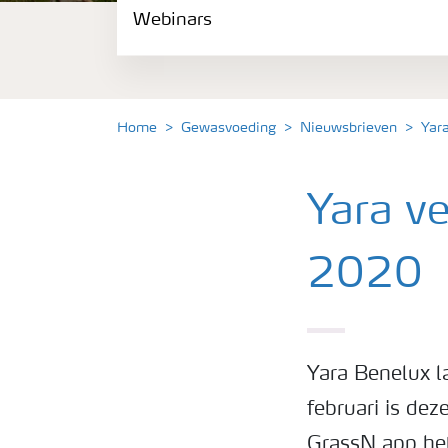
Webinars
Gewassen
Meststoffen
Home
Gewasvoeding
Nieuwsbrieven
Yar
Toolbox
Yara v
Grow the future
2020
Meststoffen veiligheid
Podcasts
Yara Benelux l
februari is de
Webinars
GrassN app hetz