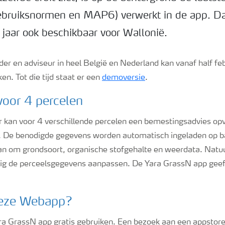
ebruiksnormen en MAP6) verwerkt in de app. Da
 jaar ook beschikbaar voor Wallonië.
er en adviseur in heel België en Nederland kan vanaf half fe
en. Tot die tijd staat er een
demoversie
.
voor 4 percelen
kan voor 4 verschillende percelen een bemestingsadvies op
s. De benodigde gegevens worden automatisch ingeladen op b
dan om grondsoort, organische stofgehalte en weerdata. Natuu
ig de perceelsgegevens aanpassen. De Yara GrassN app geeft
deze Webapp?
ra GrassN app gratis gebruiken. Een bezoek aan een appstore 