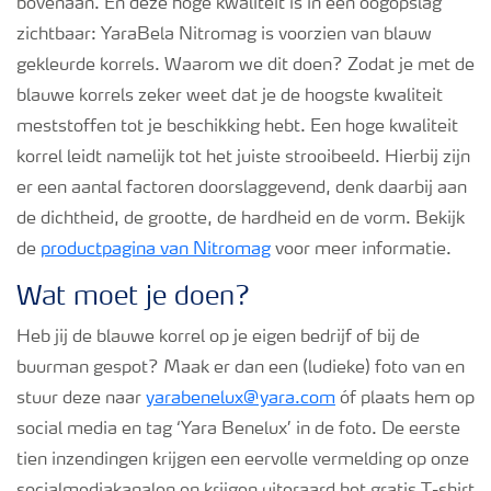
bovenaan. En deze hoge kwaliteit is in één oogopslag
Podcasts
zichtbaar: YaraBela Nitromag is voorzien van blauw
gekleurde korrels. Waarom we dit doen? Zodat je met de
Webinars
blauwe korrels zeker weet dat je de hoogste kwaliteit
meststoffen tot je beschikking hebt. Een hoge kwaliteit
korrel leidt namelijk tot het juiste strooibeeld. Hierbij zijn
er een aantal factoren doorslaggevend, denk daarbij aan
de dichtheid, de grootte, de hardheid en de vorm. Bekijk
de
productpagina van Nitromag
voor meer informatie.
Wat moet je doen?
Heb jij de blauwe korrel op je eigen bedrijf of bij de
buurman gespot? Maak er dan een (ludieke) foto van en
stuur deze naar
yarabenelux@yara.com
óf plaats hem op
social media en tag ‘Yara Benelux’ in de foto. De eerste
tien inzendingen krijgen een eervolle vermelding op onze