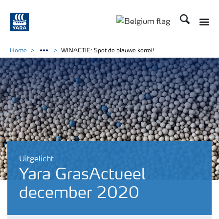
Zoek op Yar
Toggle
Toggle country langu
Home
WINACTIE: Spot de blauwe korrel!
Uitgelicht
Yara GrasActueel
december 2020