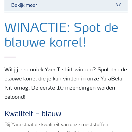
Bekijk meer
Toggl
Nieuwsbrieven
WINACTIE: Spot de
blauwe korrel!
Gewassen
Meststoffen
Wil jij een uniek Yara T-shirt winnen? Spot dan de
blauwe korrel die je kan vinden in onze YaraBela
Toolbox
Nitromag. De eerste 10 inzendingen worden
beloond!
Grow the future
Kwaliteit = blauw
Meststoffen veiligheid
Bij Yara staat de kwaliteit van onze meststoffen