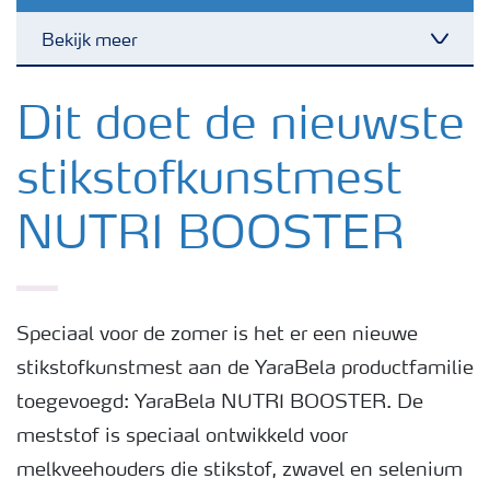
Bekijk meer
Nieuwsbrieven
Dit doet de nieuwste
stikstofkunstmest
Gewassen
NUTRI BOOSTER
Meststoffen
Toolbox
Speciaal voor de zomer is het er een nieuwe
stikstofkunstmest aan de YaraBela productfamilie
Grow the future
toegevoegd: YaraBela NUTRI BOOSTER. De
meststof is speciaal ontwikkeld voor
Meststoffen veiligheid
melkveehouders die stikstof, zwavel en selenium