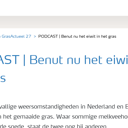
a GrasActueel 27
PODCAST | Benut nu het eiwit in het gras
T | Benut nu het eiwi
as
vallige weersomstandigheden in Nederland en Be
an het gemaaide gras. Waar sommige melkveehou
rde snede, staat de twee nog bij anderen.