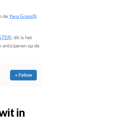
om de
Yara GrassN
STER
; dit is het
 anticiperen op de