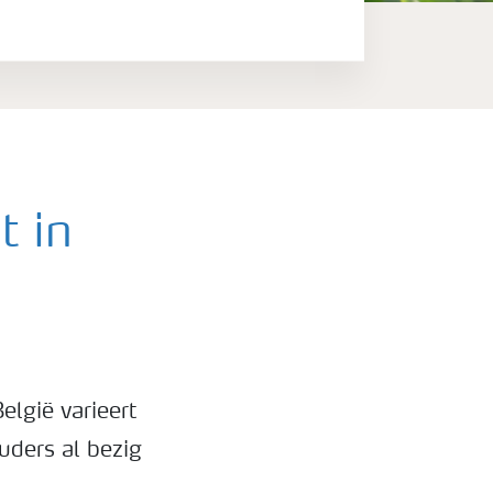
t in
lgië varieert
ders al bezig