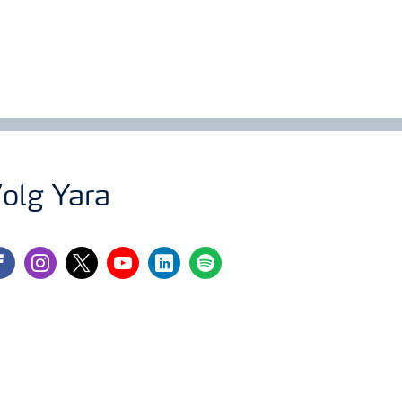
olg Yara
cebook
instagram
twitter
youtube
linkedin
spotify