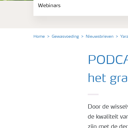
Webinars
Gewassen
Meststoffen
Home
Gewasvoeding
Nieuwsbrieven
Yar
Toolbox
PODCAS
Grow the future
het gr
Meststoffen veiligheid
Podcasts
Door de wissel
de kwaliteit v
Webinars
zijn met de de