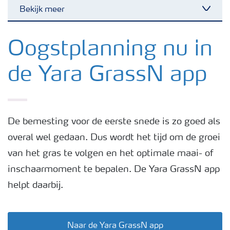
Bekijk meer
Toggl
Nieuwsbrieven
Oogstplanning nu in
de Yara GrassN app
Gewassen
Meststoffen
De bemesting voor de eerste snede is zo goed als
overal wel gedaan. Dus wordt het tijd om de groei
Toolbox
van het gras te volgen en het optimale maai- of
inschaarmoment te bepalen. De Yara GrassN app
Grow the future
helpt daarbij.
Meststoffen veiligheid
Naar de Yara GrassN app