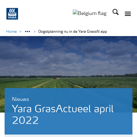
Zoek op Yar
Toggle
Toggle country langu
Home
Oogstplanning nu in de Yara GrassN app
Nieuws
Yara GrasActueel april
2022