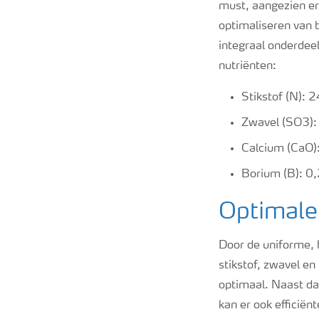
must, aangezien er
optimaliseren van 
integraal onderdee
nutriënten:
Stikstof (N): 
Zwavel (SO3)
Calcium (CaO)
Borium (B): 0
Optimale
Door de uniforme, h
stikstof, zwavel en
optimaal. Naast dat
kan er ook efficië