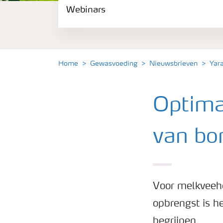
Webinars
Gewassen
Meststoffen
Home
Gewasvoeding
Nieuwsbrieven
Yar
Toolbox
Optimal
Grow the future
van bo
Meststoffen veiligheid
Podcasts
Voor melkveeh
opbrengst is h
Webinars
begrijpen.