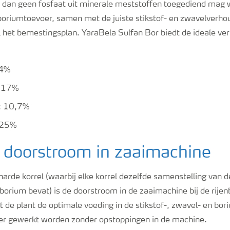
 dan geen fosfaat uit minerale meststoffen toegediend mag
boriumtoevoer, samen met de juiste stikstof- en zwavelverho
l het bemestingsplan. YaraBela Sulfan Bor biedt de ideale ve
24%
: 17%
: 10,7%
,25%
 doorstroom in zaaimachine
arde korrel (waarbij elke korrel dezelfde samenstelling van d
 borium bevat) is de doorstroom in de zaaimachine bij de rij
 de plant de optimale voeding in de stikstof-, zwavel- en bori
nter gewerkt worden zonder opstoppingen in de machine.