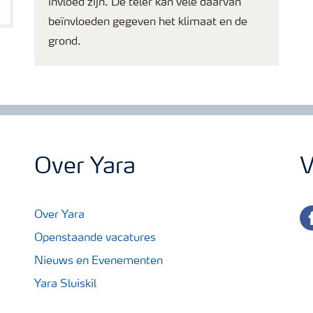
invloed zijn. De teler kan vele daarvan
beïnvloeden gegeven het klimaat en de
grond.
Over Yara
V
fa
Over Yara
Openstaande vacatures
Nieuws en Evenementen
Yara Sluiskil