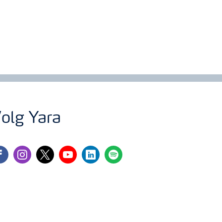
olg Yara
cebook
instagram
twitter
youtube
linkedin
spotify