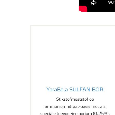
YaraBela SULFAN BOR
YaraBela SULFAN BOR
Stikstofmeststof op
ammoniumnitraat-basis met als
speciale toevoeging borium (0,25%).