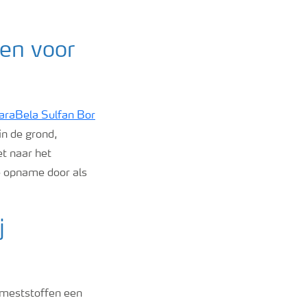
ten voor
araBela Sulfan Bor
in de grond,
t naar het
e opname door als
j
smeststoffen een