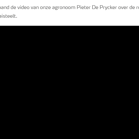
aand de video van onze agronoom Pieter De Prycker over de r
isteelt.