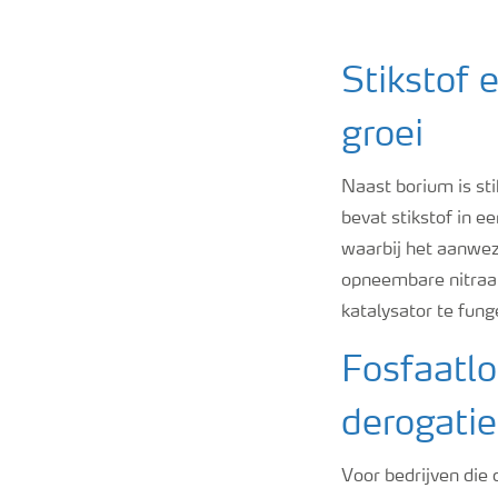
Stikstof 
groei
Naast borium is st
bevat stikstof in e
waarbij het aanwe
opneembare nitraat
katalysator te fun
Fosfaatl
derogatie
Voor bedrijven die