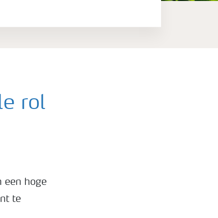
e rol
n een hoge
nt te