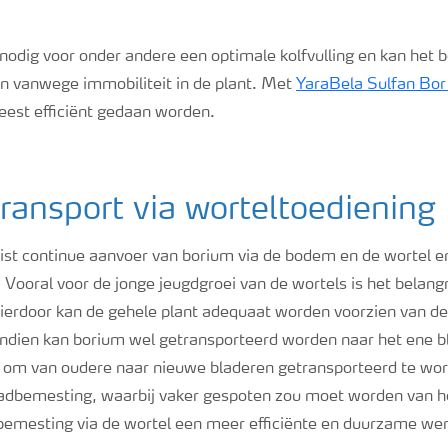
odig voor onder andere een optimale kolfvulling en kan het b
 vanwege immobiliteit in de plant. Met
YaraBela Sulfan Bo
eest efficiënt gedaan worden.
 transport via worteltoediening
ist continue aanvoer van borium via de bodem en de wortel en 
. Vooral voor de jonge jeugdgroei van de wortels is het belan
ierdoor kan de gehele plant adequaat worden voorzien van de
ndien kan borium wel getransporteerd worden naar het ene bl
 om van oudere naar nieuwe bladeren getransporteerd te wor
bladbemesting, waarbij vaker gespoten zou moet worden van he
t bemesting via de wortel een meer efficiënte en duurzame wer