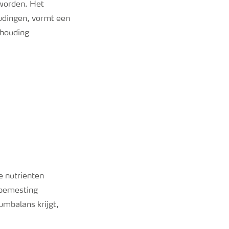
 worden. Het
udingen, vormt een
rhouding
e nutriënten
enbemesting
umbalans krijgt,