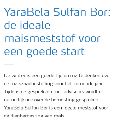
Nieuwsbrieven
YaraBela Sulfan Bor:
de ideale
Gewassen
maismeststof voor
Meststoffen
een goede start
Toolbox
Grow the future
De winter is een goede tijd om na te denken over
de maiszaadbestelling voor het komende jaar.
Tijdens de gesprekken met adviseurs wordt er
Meststoffen veiligheid
natuurlijk ook over de bemesting gesproken.
YaraBela Sulfan Bor is een ideale meststof voor
Podcasts
de rijenbemesting van mais.