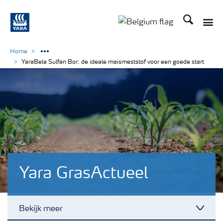
Zoek op Yar
Toggle
Toggle country langu
Home
YaraBela Sulfan Bor: de ideale maismeststof voor een goede start
Yara GrasActueel
Bekijk meer
Toggl