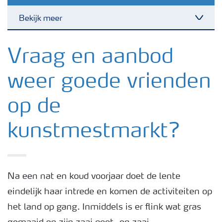
Bekijk meer
Nieuwsbrieven
Vraag en aanbod
weer goede vrienden
Gewassen
op de
Meststoffen
kunstmestmarkt?
Toolbox
Grow the future
Na een nat en koud voorjaar doet de lente
eindelijk haar intrede en komen de activiteiten op
het land op gang. Inmiddels is er flink wat gras
Meststoffen veiligheid