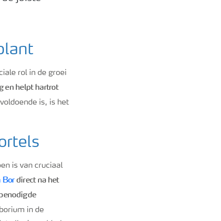
plant
ale rol in de groei
g en helpt hartrot
voldoende is, is het
rtels
n is van cruciaal
n Bor
direct na het
e benodigde
borium in de