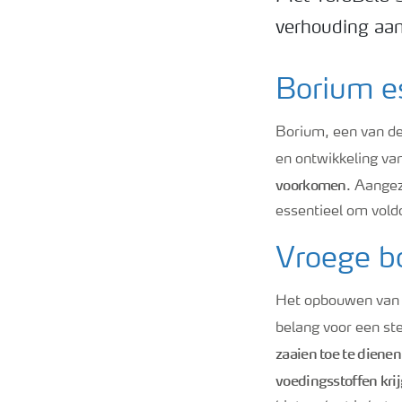
verhouding aan 
Borium es
Borium, een van de 
en ontwikkeling va
voorkomen
. Aangez
essentieel om vold
Vroege b
Het opbouwen van e
belang voor een ste
zaaien toe te dienen
voedingsstoffen kri