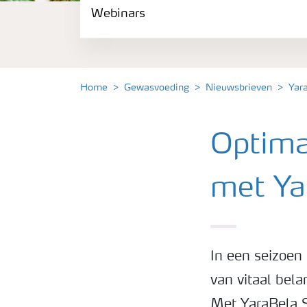
Webinars
Gewassen
Meststoffen
Home
Gewasvoeding
Nieuwsbrieven
Yar
Toolbox
Optima
Grow the future
met Ya
Meststoffen veiligheid
Podcasts
In een seizoen 
van vitaal bel
Webinars
Met YaraBela S