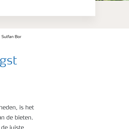
 Sulfan Bor
gst
heden, is het
n de bieten.
de juiste