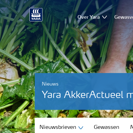
Over Yara
Gewasv
Nieuws
Yara AkkerActueel 
Nieuwsbrieven
Nieuwsbrieven
Gewassen
M