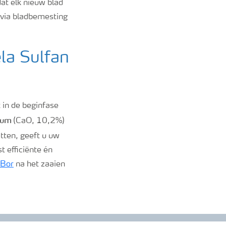
at elk nieuw blad
 via bladbemesting
la Sulfan
 in de beginfase
ium
(CaO, 10,2%)
tten, geeft u uw
 efficiënte én
 Bor
na het zaaien