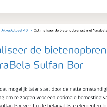
a AkkerActueel 40
Optimaliseer de bietenopbrengst met YaraBela
liseer de bietenopbren
raBela Sulfan Bor
dat mogelijk later start door de natte omstandig
ang om te zorgen voor een optimale bemesting va
ulfan Bor geeft u de belangrijkste elementen in 