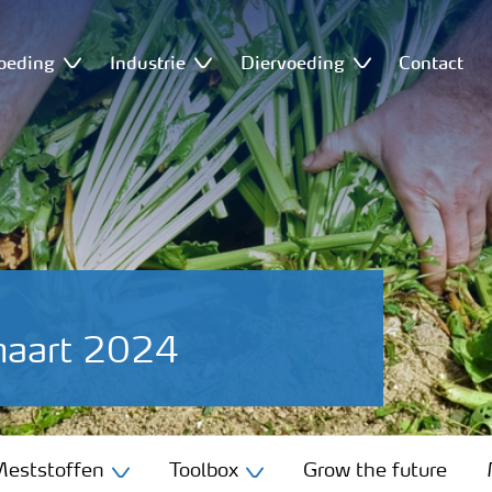
oeding
Industrie
Diervoeding
Contact
maart 2024
eststoffen
Toolbox
Grow the future