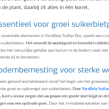
de plant, daarbij zit alles in één korrel.
sentieel voor groei suikerbiet
essentiële elementen in YaraBela Sulfan Bor, speelt een cruci
Het versnelt de wortelgroei en bevordert celdelin
n suikerbieten.
ien het natuurlijke gehalte aan borium in de bodem vaak niet 
oende bij te bemesten.
odembemesting voor sterke wo
en gezond wortelnetwerk vanaf het begin van het groeiseizoe
Door
YaraBela Sulfa
rke groei en opbrengst van suikerbieten.
, kunt u ervoor zorgen dat uw gewas een goede start krijgt en d
jgen voor een optimale groei
. Door het immobiele karakter van 