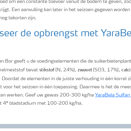
 goed om een constante toevoer vanuit de bodem te geven, zod
rijgt. Een aanvulling kan later in het seizoen gegeven worden
 nog tekorten zijn.
seer de opbrengst met YaraBe
n Bor geeft u de voedingselementen die de suikerbietenplant
stikstof
zwavel
calc
rrelmeststof bevat
(N, 24%),
(SO3, 17%),
Doordat de elementen in de juiste verhouding in één korrel zi
t voor het seizoen in één toepassing. Daarmee is het de meest
 van werken. Geef uw gewas 200-300 kg/ha
YaraBela Sulfan
e
t 4
bladstadium met 100-200 kg/ha.