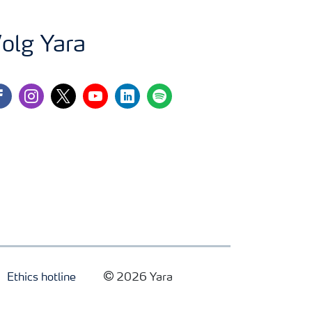
olg Yara
cebook
instagram
twitter
youtube
linkedin
spotify
Ethics hotline
2026 Yara