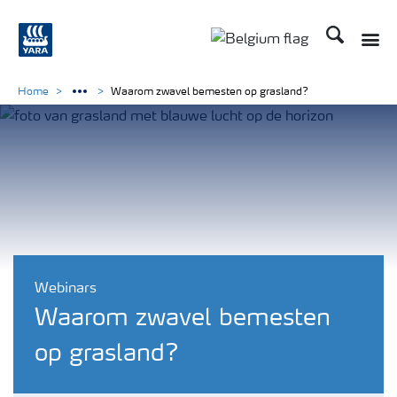
Zoek op Yar
Toggle
Toggle country langu
Home
Waarom zwavel bemesten op grasland?
Webinars
Waarom zwavel bemesten
op grasland?