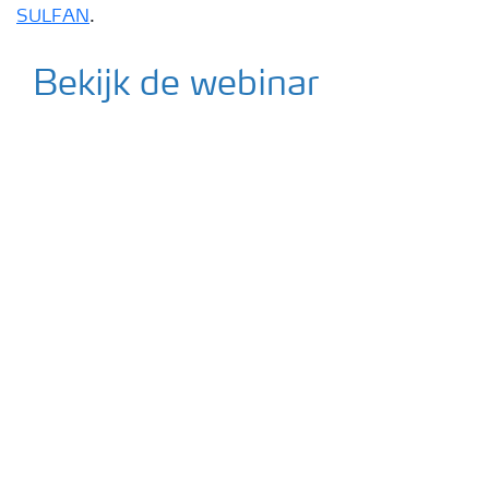
SULFAN
.
Podcasts
Bekijk de webinar
Webinars