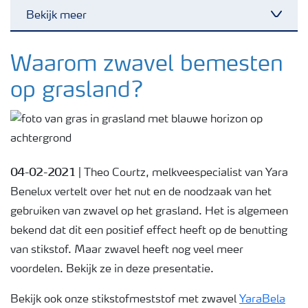
Bekijk meer
Toggl
Nieuwsbrieven
Waarom zwavel bemesten
op grasland?
Gewassen
Meststoffen
04-02-2021
| Theo Courtz, melkveespecialist van Yara
Toolbox
Benelux vertelt over het nut en de noodzaak van het
gebruiken van zwavel op het grasland. Het is algemeen
bekend dat dit een positief effect heeft op de benutting
Grow the future
van stikstof. Maar zwavel heeft nog veel meer
voordelen. Bekijk ze in deze presentatie.
Meststoffen veiligheid
Bekijk ook onze stikstofmeststof met zwavel
YaraBela