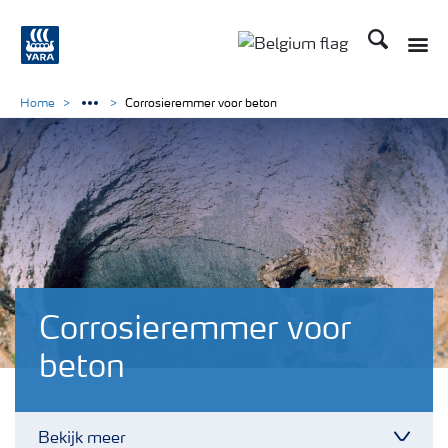
Zoek op Yar
Toggle
Toggle country langu
Home
Corrosieremmer voor beton
Corrosieremmer voor
beton
Bekijk meer
Toggl