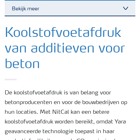
Bekijk meer
Toggl
Betonmengsels
Koolstofvoetafdruk
van additieven voor
Corrosieremmer voor beton
beton
Koolstofvoetafdruk van additieven voor beton
Gemakkelijk te verkrijgen en te gebruiken
De koolstofvoetafdruk is van belang voor
betonproducenten en voor de bouwbedrijven op
Hulpstof voor beton: Antivries
hun locaties. Met NitCal kan een betere
koolstofvoetafdruk worden bereikt, omdat Yara
geavanceerde technologie toepast in haar