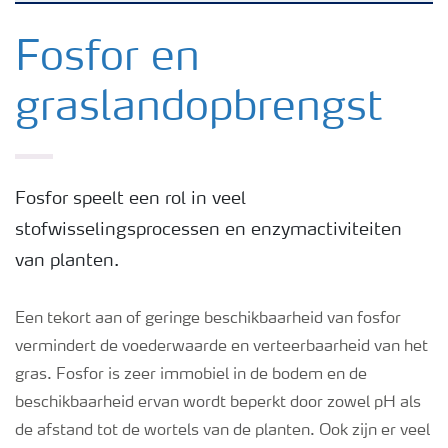
Nieuwsbrieven
Fosfor en
graslandopbrengst
Gewassen
Meststoffen
Fosfor speelt een rol in veel
stofwisselingsprocessen en enzymactiviteiten
Toolbox
van planten.
Grow the future
Een tekort aan of geringe beschikbaarheid van fosfor
vermindert de voederwaarde en verteerbaarheid van het
Meststoffen veiligheid
gras. Fosfor is zeer immobiel in de bodem en de
beschikbaarheid ervan wordt beperkt door zowel pH als
Podcasts
de afstand tot de wortels van de planten. Ook zijn er veel