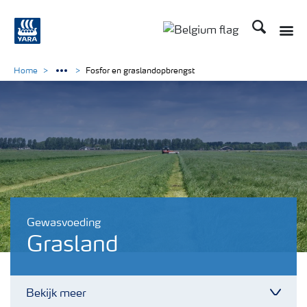
Zoek op Yar
Toggle
Toggle country langu
Home
Fosfor en graslandopbrengst
Gewasvoeding
Grasland
Bekijk meer
Toggl