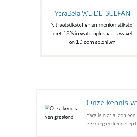
YaraBela WEIDE-SULFAN
YaraBela WEIDE-SULFAN
Nitraatstikstof en ammoniumstikstof
met 18% in wateroplosbaar zwavel
en 10 ppm selenium
Onze kennis v
Yara is niet alleen ee
ervaring en kennis op 