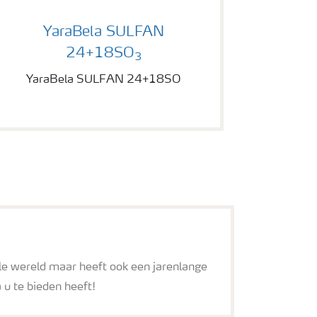
YaraBela SULFAN 24+18SO
YaraBela SULFAN
24+18SO
3
YaraBela SULFAN 24+18SO
hele wereld maar heeft ook een jarenlange
 u te bieden heeft!