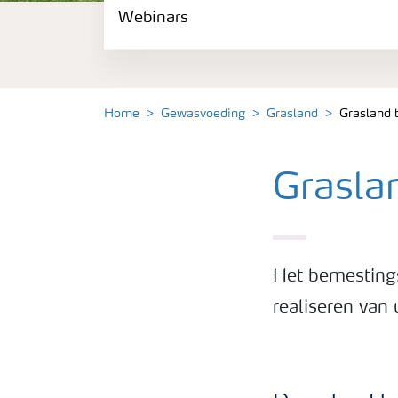
Webinars
Gewassen
Meststoffen
Home
Gewasvoeding
Grasland
Grasland 
Toolbox
Grasla
Grow the future
Meststoffen veiligheid
Het bemestings
Podcasts
realiseren van
Webinars