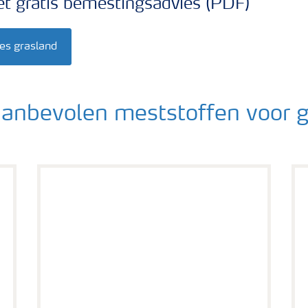
t gratis bemestingsadvies (PDF)
es grasland
aanbevolen meststoffen voor 