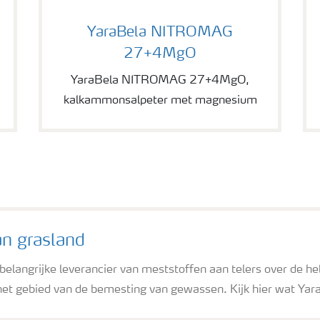
YaraBela NITROMAG 27+4MgO
YaraBela NITROMAG
27+4MgO
YaraBela NITROMAG 27+4MgO,
kalkammonsalpeter met magnesium
an grasland
n belangrijke leverancier van meststoffen aan telers over de 
het gebied van de bemesting van gewassen. Kijk hier wat Yara