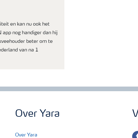
teit en kan nu ook het
 app nog handiger dan hij
lkveehouder beter om te
ederland van na 1
Over Yara
V
fa
Over Yara