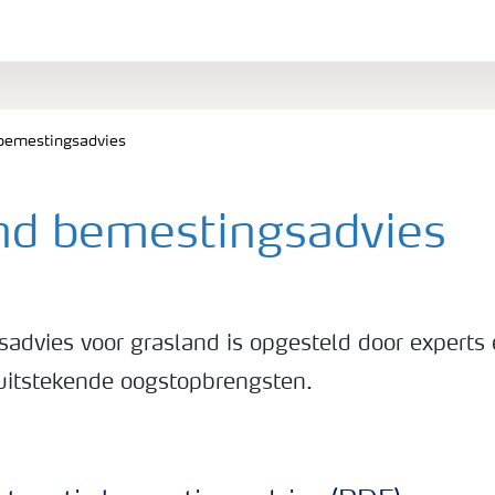
bemestingsadvies
nd bemestingsadvies
advies voor grasland is opgesteld door experts e
 uitstekende oogstopbrengsten.