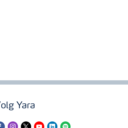
olg Yara
cebook
instagram
twitter
youtube
linkedin
spotify