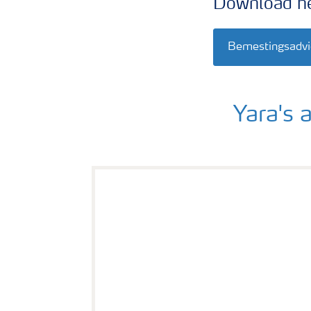
Download he
Bemestingsadvi
Yara's 