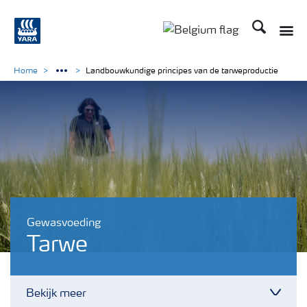
Zoek op Yar
Toggle
Toggle country langu
Home
Landbouwkundige principes van de tarweproductie
Gewasvoeding
Tarwe
Bekijk meer
Toggl