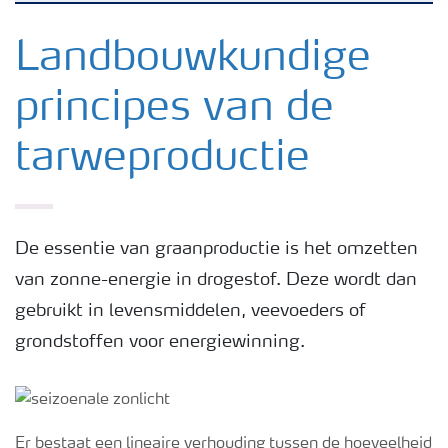
Nieuwsbrieven
Landbouwkundige
principes van de
Gewassen
tarweproductie
Meststoffen
Toolbox
De essentie van graanproductie is het omzetten
van zonne-energie in drogestof. Deze wordt dan
Grow the future
gebruikt in levensmiddelen, veevoeders of
grondstoffen voor energiewinning.
Meststoffen veiligheid
Podcasts
Er bestaat een lineaire verhouding tussen de hoeveelheid