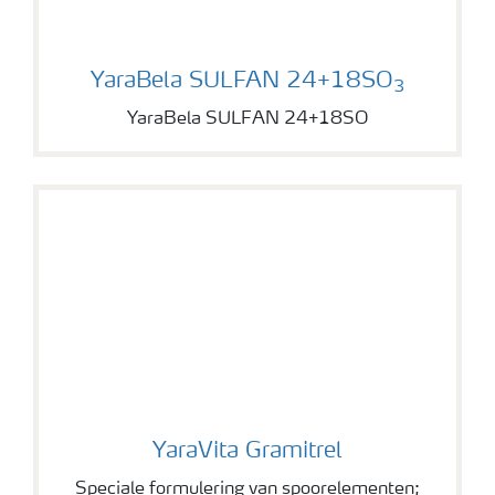
YaraBela SULFAN 24+18SO
YaraBela SULFAN 24+18SO
3
YaraBela SULFAN 24+18SO
YaraVita Gramitrel
YaraVita Gramitrel
Speciale formulering van spoorelementen;