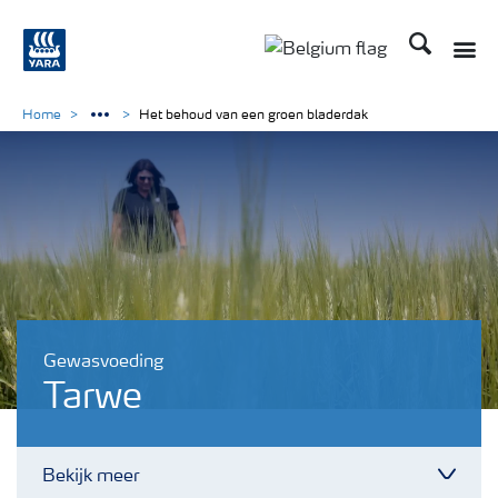
Zoek op Yar
Toggle
Toggle country langu
Home
Het behoud van een groen bladerdak
Gewasvoeding
Tarwe
Bekijk meer
Toggl