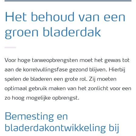
Nieuwsbrieven
Het behoud van een
groen bladerdak
Gewassen
Meststoffen
Voor hoge tarweopbrengsten moet het gewas tot
aan de korrelvullingsfase gezond blijven. Hierbij
Toolbox
spelen de bladeren een grote rol. Zij moeten
optimaal gebruik maken van het zonlicht voor een
Grow the future
zo hoog mogelijke opbrengst.
Meststoffen veiligheid
Bemesting en
bladerdakontwikkeling bij
Podcasts