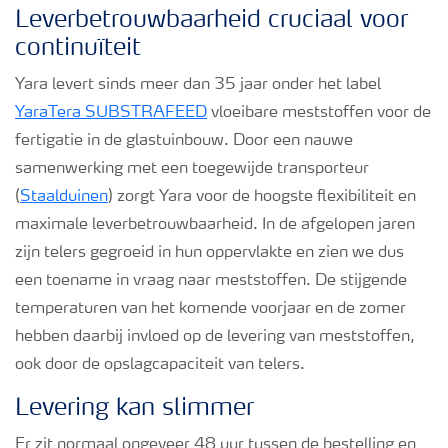
Podcasts
Leverbetrouwbaarheid cruciaal voor
continuïteit
Webinars
Yara levert sinds meer dan 35 jaar onder het label
YaraTera SUBSTRAFEED
vloeibare meststoffen voor de
fertigatie in de glastuinbouw. Door een nauwe
samenwerking met een toegewijde transporteur
(
Staalduinen
) zorgt Yara voor de hoogste flexibiliteit en
maximale leverbetrouwbaarheid. In de afgelopen jaren
zijn telers gegroeid in hun oppervlakte en zien we dus
een toename in vraag naar meststoffen. De stijgende
temperaturen van het komende voorjaar en de zomer
hebben daarbij invloed op de levering van meststoffen,
ook door de opslagcapaciteit van telers.
Levering kan slimmer
Er zit normaal ongeveer 48 uur tussen de bestelling en