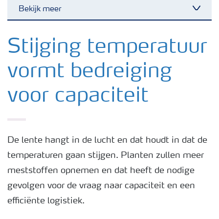
Bekijk meer
Toggl
Nieuwsbrieven
Stijging temperatuur
vormt bedreiging
Gewassen
voor capaciteit
Meststoffen
Toolbox
De lente hangt in de lucht en dat houdt in dat de
temperaturen gaan stijgen. Planten zullen meer
Grow the future
meststoffen opnemen en dat heeft de nodige
gevolgen voor de vraag naar capaciteit en een
Meststoffen veiligheid
efficiënte logistiek.