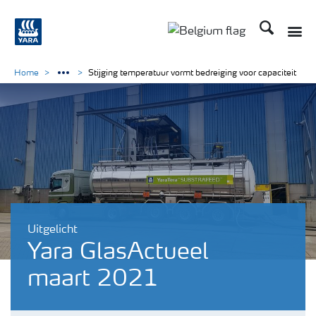
Zoek op Yar
Toggle
Toggle country langu
Home
Stijging temperatuur vormt bedreiging voor capaciteit
Uitgelicht
Yara GlasActueel
maart 2021